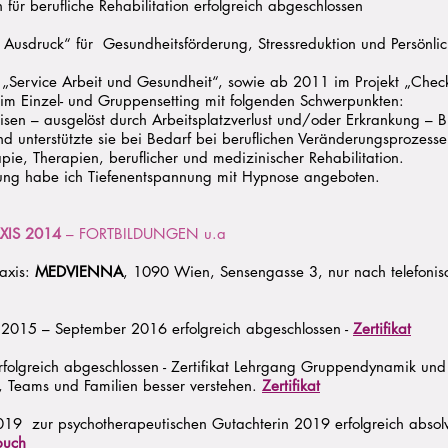
ür berufliche Rehabilitation erfolgreich abgeschlossen
 Ausdruck“ für Gesundheitsförderung, Stressreduktion und Persönlic
t „Service Arbeit und Gesundheit“, sowie ab 2011 im Projekt „Chec
 im Einzel- und Gruppensetting mit folgenden Schwerpunkten:
risen – ausgelöst durch Arbeitsplatzverlust und/oder Erkrankung – 
nd unterstützte sie bei Bedarf bei beruflichen Veränderungsprozes
ie, Therapien, beruflicher und medizinischer Rehabilitation.
ung habe ich Tiefenentspannung mit Hypnose angeboten.
XIS 2014
– FORTBILDUNGEN u.a
raxis:
MEDVIENNA
, 1090 Wien, Sensengasse 3, nur nach telefonis
2015 – September 2016 erfolgreich abgeschlossen -
Zertifikat
folgreich abgeschlossen - Zertifikat Lehrgang Gruppendynamik und 
 Teams und Familien besser verstehen.
Zertifikat
019 zur psychotherapeutischen Gutachterin 2019 erfolgreich absolv
buch