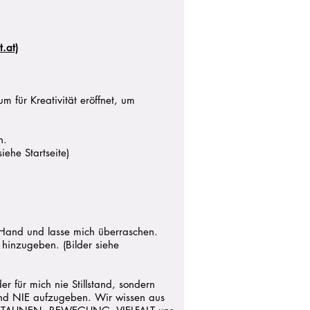
.at)
m für Kreativität eröffnet, um
n.
iehe Startseite)
e Hand und lasse mich überraschen.
hinzugeben. (Bilder siehe
r für mich nie Stillstand, sondern
und NIE aufzugeben. Wir wissen aus