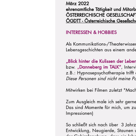
März 2022
ehrenamtliche Tätigkeit und Mitarb
ÖSTERREICHISCHE GESELLSCHAFT
ÖGDTT - Österreichische Gesellsch
INTERESSEN & HOBBIES
Als Kommunikations-/Theaterwissens
Lebensgeschichten aus einem ande
„Blick hinter die Kulissen der Leb
bzw.
„
Danneberg im TALK“
, Inter
z.B.: Hypnosepsychotherapie trifft
Diese Personen sind nicht meine Pa
Mitwirken bei Filmen zuletzt "Mach
Zum Ausgleich male ich sehr gerne
Das sind Momente für mich, um zu 
Impressionen)
So schließt sich nach über 3 Jahrze
Entwicklung, Neugierde, Staunen 