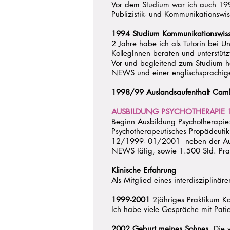
Vor dem Studium war ich auch 1994
Publizistik- und Kommunikationswi
1994 Studium Kommunikationswiss
2 Jahre habe ich als Tutorin bei U
KollegInnen beraten und unterstütz
Vor und begleitend zum Studium ha
NEWS und einer englischsprachige
1998/99 Auslandsaufenthalt Cam
AUSBILDUNG PSYCHOTHERAPIE 
Beginn Ausbildung Psychotherapi
Psychotherapeutisches Propädeuti
12/1999- 01/2001 neben der Ausb
NEWS tätig, sowie 1.500 Std. Prakt
Klinische Erfahrung
Als Mitglied eines interdisziplinär
1999-2001
2jähriges Praktikum Ka
Ich habe viele Gespräche mit Pati
2002 Geburt meines Sohnes.
Die w