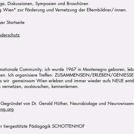
räge, Diskussionen, Symposien und Broschüren
ng Wien" zur Förderung und Vernetzung der Elternbildner/-innen.
yer Startseite
nderschutz
ernationale Community, ich wurde 1967 in Montenegro geboren, lebe
in Wien. Ich organisiere Treffen: ZUSAMMENSEIN/ERLEBEN/GENIESSE
ass wir gemeinsam Wien erleben und immer wieder aufs NEUE entd
 vernetzen, austauschen, kennenlernen.
. Gegründet von Dr. Gerald Hüther, Neurobiologe und Neurowissens
ung.org
 für tiergestützte Pädagogik SCHOTTENHOF