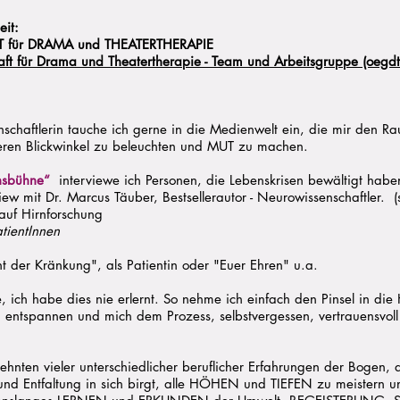
eit:
 für DRAMA und THEATERTHERAPIE
aft für Drama und Theatertherapie - Team und Arbeitsgruppe (oegdtt
chaftlerin tauche ich gerne in die Medienwelt ein, die mir den Rau
ren Blickwinkel zu beleuchten und MUT zu machen.
ensbühne“
interviewe ich Personen, die Lebenskrisen bewältigt habe
view mit Dr. Marcus Täuber, Bestsellerautor - Neurowissenschaftler. (s
 auf Hirnforschung
tientInnen
t der Kränkung", als Patientin oder "Euer Ehren" u.a.
, ich habe dies nie erlernt. So nehme ich einfach den Pinsel in di
entspannen und mich dem Prozess, selbstvergessen, vertrauensvoll 
hnten vieler unterschiedlicher beruflicher Erfahrungen der Bogen, de
und Entfaltung in sich birgt, alle HÖHEN und TIEFEN zu meistern 