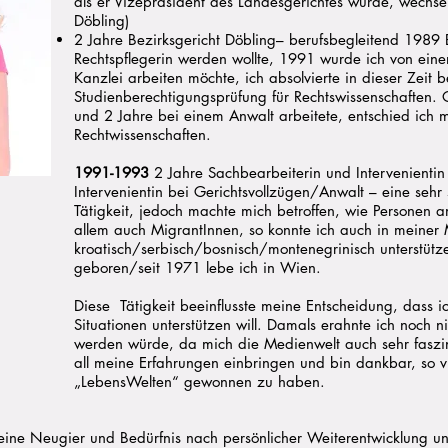
als er Vizepräsident des Landesgerichtes wurde, wechs
Döbling)
2 Jahre Bezirksgericht Döbling– berufsbegleitend 1989
Rechtspflegerin werden wollte, 1991 wurde ich von eine
Kanzlei arbeiten möchte, ich absolvierte in dieser Zeit 
Studienberechtigungsprüfung für Rechtswissenschaften. 
und 2 Jahre bei einem Anwalt arbeitete, entschied ich 
Rechtwissenschaften.
1991-1993
2 Jahre Sachbearbeiterin und Intervenientin
Intervenientin bei Gerichtsvollzügen/Anwalt – eine se
Tätigkeit, jedoch machte mich betroffen, wie Personen 
allem auch MigrantInnen, so konnte ich auch in meiner 
kroatisch/serbisch/bosnisch/montenegrinisch unterstüt
geboren/seit 1971 lebe ich in Wien.
Diese Tätigkeit beeinflusste meine Entscheidung, dass 
Situationen unterstützen will. Damals erahnte ich noch n
werden würde, da mich die Medienwelt auch sehr faszini
all meine Erfahrungen einbringen und bin dankbar, so vie
„LebensWelten“ gewonnen zu haben.
ine Neugier und Bedürfnis nach persönlicher Weiterentwicklung un