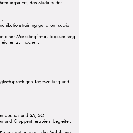
en inspiriert, das Studium der
,.
mmunikationstraining gehalten, sowie
in einer Marketingfirma, Tageszeitung
ereichen zu machen.
glischsprachigen Tageszeitung und
unden abends und SA, SO)
iten und Gruppentherapien begleitet.
 Karenzzeit habe ich die Ausbildung