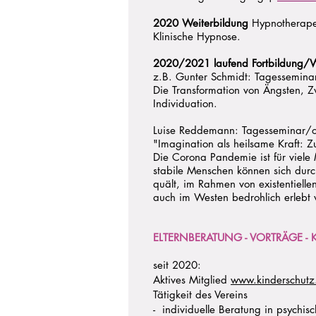
2020 Weiterbildung
Hypnotherapeut
Klinische Hypnose.
2020/2021 laufend Fortbildung/We
z.B. Gunter Schmidt: Tagessemina
Die Transformation von Ängsten, Z
Individuation.
Luise Reddemann: Tagesseminar/o
"Imagination als heilsame Kraft:
Die Corona Pandemie ist für viele 
stabile Menschen können sich durch
quält, im Rahmen von existentielle
auch im Westen bedrohlich erlebt 
ELTERNBERATUNG - VORTRÄGE -
seit 2020:
Aktives Mitglied
www.kinderschutz
Tätigkeit des Vereins
- individuelle Beratung in psychis