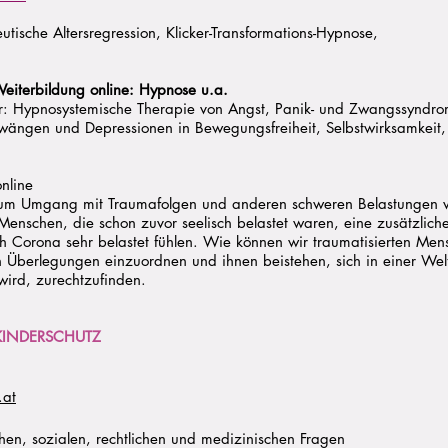
ische Altersregression, Klicker-Transformations-Hypnose,
iterbildung online: Hypnose u.a.
r: Hypnosystemische Therapie von Angst, Panik- und Zwangssyndro
wängen und Depressionen in Bewegungsfreiheit, Selbstwirksamkeit, 
nline
 Zum Umgang mit Traumafolgen und anderen schweren Belastungen 
Menschen, die schon zuvor seelisch belastet waren, eine zusätzlich
 Corona sehr belastet fühlen. Wie können wir traumatisierten Mensc
n Überlegungen einzuordnen und ihnen beistehen, sich in einer Welt
wird, zurechtzufinden.
 KINDERSCHUTZ
.at
chen, sozialen, rechtlichen und medizinischen Fragen