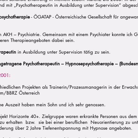
d mit „Psychotherapeutin in Ausbildung unter Supervision“ abgesc
psychotherapie
- ÖGATAP - Österreichische Gesellschaft für angewa
um AKH – Psychiatrie. Gemeinsam mit einem Psychiater konnte ich G
eren Therapieangeboten dabei sein.
rapeutin
in Ausbildung unter Supervision tätig zu sein.
ngetragene Psychotherapeutin – Hypnosepsychotherapie – (Bundesmi
2001:
chiedlichen Projekten als Trainerin/Prozessmanagerin in der Erwach
rum/BBRZ Österreich
che Auszeit haben mein Sohn und ich sehr genossen.
ekt Horizonte 40+. Zielgruppe waren erkrankte Personen aus dem
 zu erhalten bzw. sie bei einer beruflichen Neuorientierung zu unt
derung über 2 Jahre Tiefenentspannung mit Hypnose angeboten.