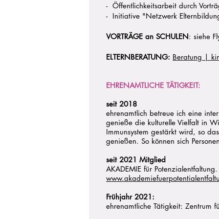
- Öffentlichkeitsarbeit durch Vort
- Initiative "Netzwerk Elternbildu
VORTRÄGE an SCHULEN
: siehe Fl
ELTERNBERATUNG:
Beratung | ki
EHRENAMTLICHE TÄTIGKEIT:
seit 2018
ehrenamtlich betreue ich eine int
genieße die kulturelle Vielfalt 
Immunsystem gestärkt wird, so d
genießen. So können sich Personen
seit 2021 Mitglied
AKADEMIE für Potenzialentfaltung
www.akademiefuerpotentialentfalt
Frühjahr 2021:
ehrenamtliche Tätigkeit: Zentrum