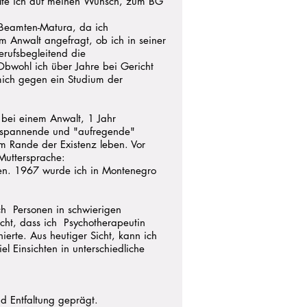
elte ich auf meinen Wunsch, zum BG
 Beamten-Matura, da ich
m Anwalt angefragt, ob ich in seiner
berufsbegleitend die
Obwohl ich über Jahre bei Gericht
mich gegen ein Studium der
 bei einem Anwalt, 1 Jahr
hr spannende und "aufregende"
am Rande der Existenz leben. Vor
Muttersprache:
zen. 1967 wurde ich in Montenegro
ich Personen in schwierigen
icht, dass ich Psychotherapeutin
erte. Aus heutiger Sicht, kann ich
l Einsichten in unterschiedliche
d Entfaltung geprägt.