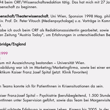
 beim ORF/Wissenschaftsredaktion tätig. Das hat mich mit 27 Jahr
ssenschaft zu beginnen.
enschaft/Theaterwissenschaft
, Uni Wien, Sponsion 1998 Mag. phil
niv. Prof. Dr. Peter Vitouch (Medienpsychologe) u.a. Vorträge in Ko
t.
be ich auch beim ORF als Redaktionsassistentin gearbeitet, sowie 
n Zeitung "Austria Today", um Erfahrungen in unterschiedlichen B
bridge/England
1999
e:
kum mit Auszeichnung bestanden – Universität Wien.
ildung war ich im Marketing/Marketingfirma, sowie bei einer en
ikum Kaiser Franz Josef Spital (jetzt: Klinik Favoriten)
en Teams konnte ich für PatientInnen in Krisensituationen da sein.
iser Franz-Josef Spital – Psychiatrie (berufsbegleitend, 1.500 St
entInnen unter Supervision geführt, sowie das Team bei Morgenvis
ohl schönste Erfahrung in meinem Leben. Karenz bis 2005. In der