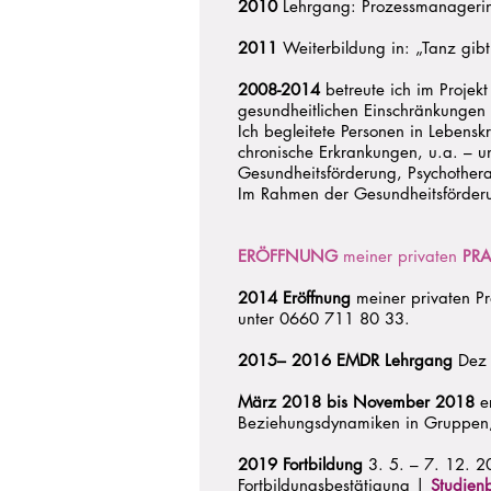
2010
Lehrgang: Prozessmanagerin f
2011
Weiterbildung in: „Tanz gibt
2008-2014
betreute ich im Projek
gesundheitlichen Einschränkungen
Ich begleitete Personen in Lebensk
chronische Erkrankungen, u.a. – u
Gesundheitsförderung, Psychotherap
Im Rahmen der Gesundheitsförder
ERÖFFNUNG
meiner privaten
PRA
2014 Eröffnung
meiner privaten P
unter 0660 711 80 33.
2015– 2016 EMDR Lehrgang
Dez 
März 2018 bis November 2018
er
Beziehungsdynamiken in Gruppen,
2019 Fortbildung
3. 5. – 7. 12. 2
Fortbildungsbestätigung |
Studien